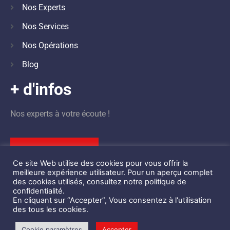
Nos Experts
Nos Services
Nos Opérations
Blog
+ d'infos
Nos experts à votre écoute !
Nous contacter
Ce site Web utilise des cookies pour vous offrir la
meilleure expérience utilisateur. Pour un aperçu complet
des cookies utilisés, consultez notre politique de
confidentialité.
En cliquant sur “Accepter”, Vous consentez à l'utilisation
©
Design by
STBK
des tous les cookies.
Centre d’Ingénierie de la Sécurité Privée des Événements © 2021 –
Cookie paramètres
Accepter