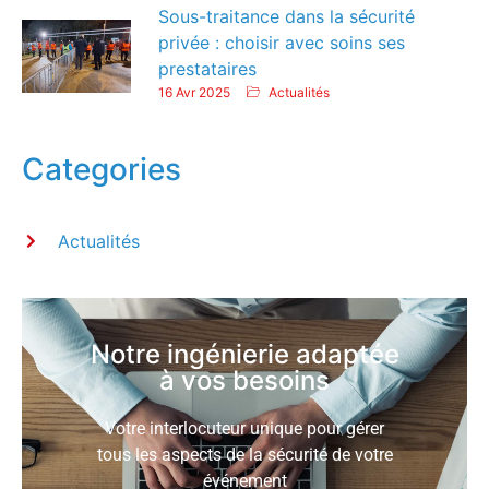
Sous-traitance dans la sécurité
privée : choisir avec soins ses
prestataires
16 Avr 2025
Actualités
Categories
Actualités
Notre ingénierie adaptée
à vos besoins
Votre interlocuteur unique pour gérer
tous les aspects de la sécurité de votre
événement