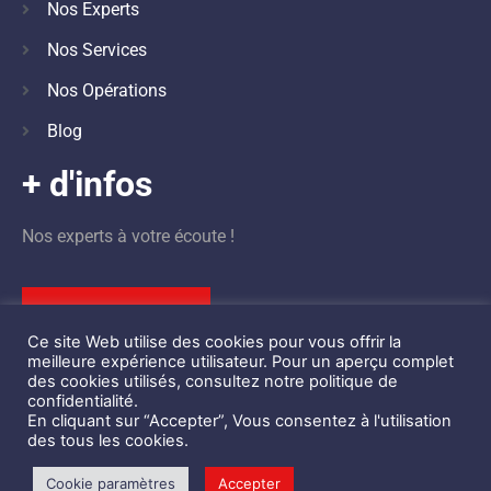
Nos Experts
Nos Services
Nos Opérations
Blog
+ d'infos
Nos experts à votre écoute !
Nous contacter
Ce site Web utilise des cookies pour vous offrir la
meilleure expérience utilisateur. Pour un aperçu complet
des cookies utilisés, consultez notre politique de
confidentialité.
En cliquant sur “Accepter”, Vous consentez à l'utilisation
©
Design by
STBK
des tous les cookies.
Centre d’Ingénierie de la Sécurité Privée des Événements © 2021 –
Cookie paramètres
Accepter
Mentions Légales