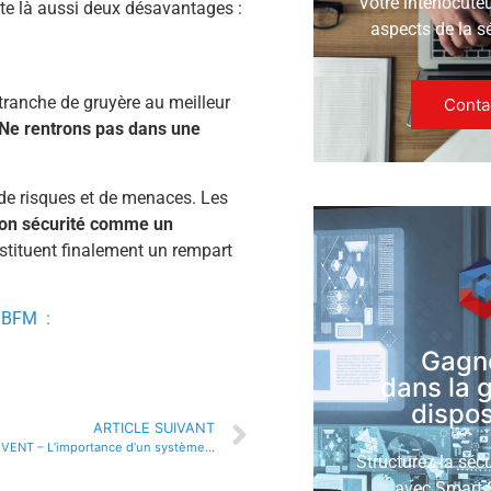
Votre interlocute
te là aussi deux désavantages :
aspects de la s
tranche de gruyère au meilleur
Conta
Ne rentrons pas dans une
s de risques et de menaces. Les
ion sécurité comme un
nstituent finalement un rempart
e BFM :
Gagn
dans la 
disposi
ARTICLE SUIVANT
SMART SECURITY EVENT – L’importance d’un système d’information sécurisé
Structurez la séc
avec Smart S