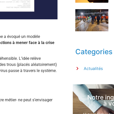
mbe a évoqué un modèle
actions à mener face à la crise
Categories
hensible. L’idée relève
e des trous (placés aléatoirement)
Actualités
 virus passe à travers le système.
Notre in
tre métier- ne peut s’envisager
à v