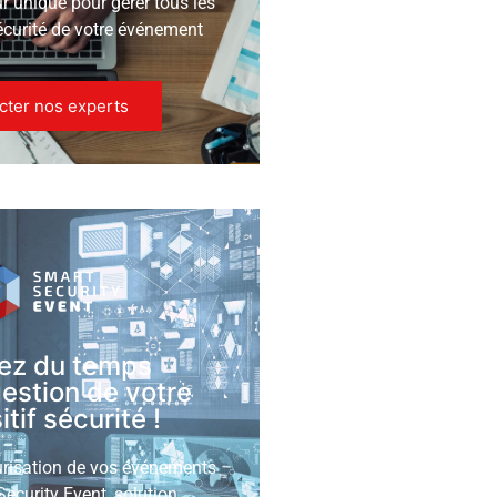
ur unique pour gérer tous les
écurité de votre événement
cter nos experts
ez du temps
gestion de votre
tif sécurité !
urisation de vos événements
ecurity Event, solution