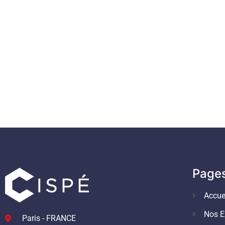
Page
Accue
Nos E
Paris - FRANCE