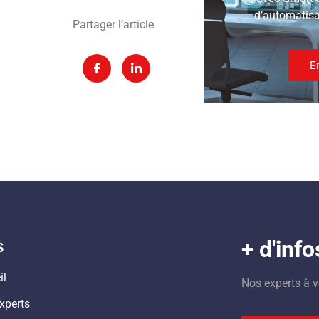
d’automatisat
Partager l’article
E
s
+ d'info
il
Nos experts à v
xperts