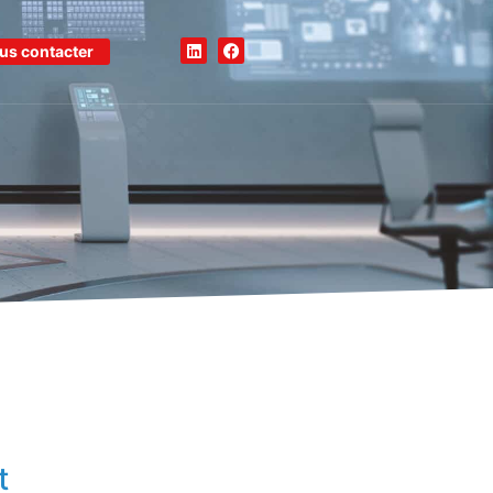
us contacter
t