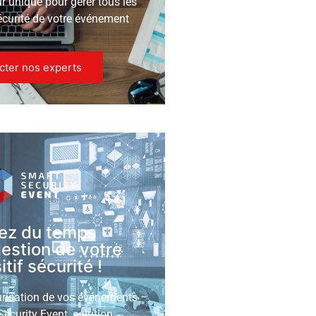
ur unique pour gérer tous les
écurité de votre événement
cter nos experts
ez du temps
gestion de votre
tif sécurité !
urisation de vos événements
ecurity Event, solution