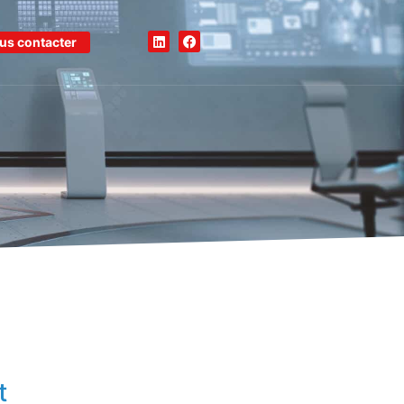
us contacter
t