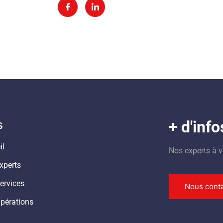
s
+ d'info
il
Nos experts à v
xperts
ervices
Nous conta
pérations