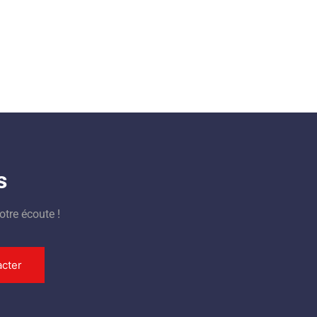
s
otre écoute !
cter