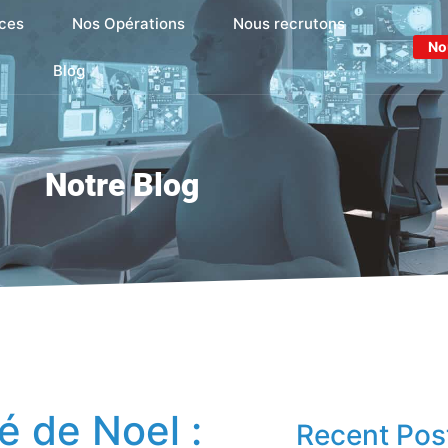
ces
Nos Opérations
Nous recrutons
No
Blog
Notre Blog
 de Noel :
Recent Pos