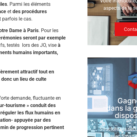
Votre interlocute
iles
. Parmi les éléments
aspects de la s
nce
et
des procédures
 parfois le cas.
Conta
otre Dame à Paris
. Pour les
 cérémonies seront par exemple
ifs, testés lors des JO, vise
à
ements humains importants,
ièrement attractif tout en
 donc un lieu de culte
s forte demande, fluctuante en
Gagn
-tourisme » conduit des
dans la 
 réguler les flux humains en
disposi
ration- appuyée par des
emin de progression pertinent
Structurez la séc
avec Smart S