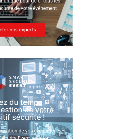
ur unique pour gérer tous les
écurité de votre événement
cter nos experts
ez du temps
gestion de votre
tif sécurité !
urisation de vos événements
ecurity Event, solution