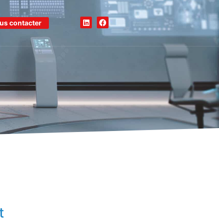
us contacter
t