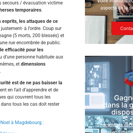
Votre interlocute
 secours / évacuation victime
aspects de la s
 herses temporaires
.
 esprits, les attaques de ce
Conta
 justement- à l’ordre. Coup sur
magne (5 morts, 200 blessés) et
 une rue encombrée de public.
e efficacité pour les
 ou d’une personne habituée aux
-mêmes, et
dimensions
nt.
urité est de ne pas baisser la
vient en fait d’apprendre et de
Gagn
es qui couvrent tous les
dans la 
dans tous les cas doit rester
disposi
de Noel à Magdebourg :
Structurez la séc
avec Smart S