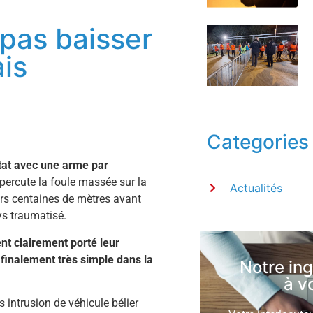
pas baisser
ais
Categories
at avec une arme par
e percute la foule massée sur la
Actualités
urs centaines de mètres avant
ays traumatisé.
nt clairement porté leur
 finalement très simple dans la
Notre in
à v
 intrusion de véhicule bélier