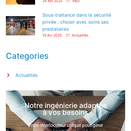
24 Avr 2025
R&D
Sous-traitance dans la sécurité
privée : choisir avec soins ses
prestataires
16 Avr 2025
Actualités
Categories
Actualités
Notre ingénierie adaptée
à vos besoins
Votre interlocuteur unique pour gérer