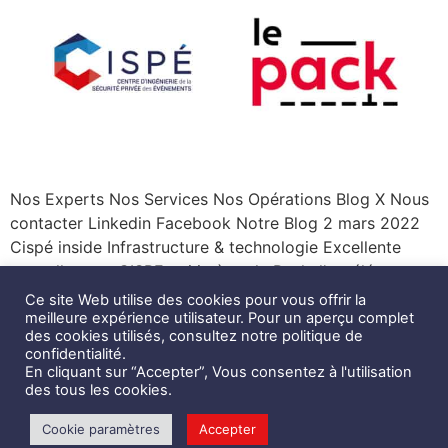
Nos Experts Nos Services Nos Opérations Blog X Nous
contacter Linkedin Facebook Notre Blog 2 mars 2022
Cispé inside Infrastructure & technologie Excellente
nouvelle pour CISPE qui intègre le Pack, l’accélérateur
de start-up dédié au sport. CISPE a candidaté avec
Ce site Web utilise des cookies pour vous offrir la
succès à cette « plateforme d’innovation permettant
meilleure expérience utilisateur. Pour un aperçu complet
des cookies utilisés, consultez notre politique de
d’identifier les champions du sport business de
confidentialité.
demain ». Cet incubateur est […]
En cliquant sur “Accepter”, Vous consentez à l'utilisation
des tous les cookies.
Prochain
→
Cookie paramètres
Accepter