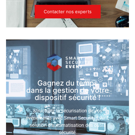
Contacter nos experts
Gagnez du temps
dans la gestion de votre
dispositif sécurité !
Structurez la sécurisation de vos
événements avec Smart Security Event,
solution d’automatisation des outils
sécurité.