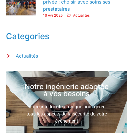
privée : choisir avec soins ses
prestataires
16 Avr 2025
Actualités
Categories
Actualités
Notre ingénierie adaptée
à vos besoins
Votre interlocuteur unique pour gérer
tous les aspects de la sécurité de votre
événement