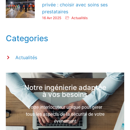
privée : choisir avec soins ses
prestataires
16 Avr 2025
Actualités
Categories
Actualités
Notre ingénierie adaptée
à vos besoins
Votre interlocuteur unique pour gérer
tous les aspects de la sécurité de votre
événement