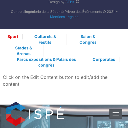
©
Design by
STBK
Centre d’Ingénierie de la Sécurité Privée des Événements © 2021 –
Mentions Légales
Sport
Culturels &
Salon &
Festifs
Congrès
Stades &
Arenas
Parcs expositions & Palais des
Corporates
congrès
Click on the Edit Content button to edit/add the
content.