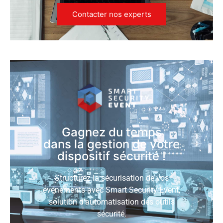
Contacter nos experts
Gagnez du temps
dans la gestion de votre
dispositif sécurité !
Structurez la sécurisation de vos
événements avec Smart Security Event,
solution d’automatisation des outils
sécurité.