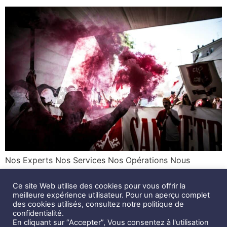
Nos Experts Nos Services Nos Opérations Nous
recrutons Blog X Nous contacter Linkedin Facebook
Notre Blog 2 avril 2025 Actualités Droit &
Ce site Web utilise des cookies pour vous offrir la
meilleure expérience utilisateur. Pour un aperçu complet
réglementation,Sûreté,Violence © Andrea Bertozzini –
des cookies utilisés, consultez notre politique de
Unsplash Le spectacle sportif et ses foules de fans
confidentialité.
suscitent les passions et les émotions. Le football
En cliquant sur “Accepter”, Vous consentez à l'utilisation