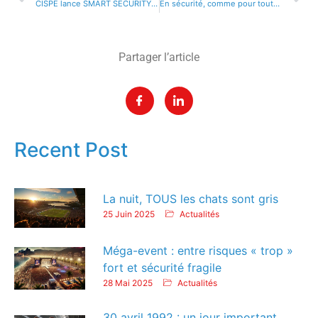
CISPE lance SMART SECURITY EVENT® : une solution logicielle dédiée à la sécurité des sites et des événements !
En sécurité, comme pour toutes les fonctions des entreprises : l’importance du facteur humain
Partager l’article
Recent Post
La nuit, TOUS les chats sont gris
25 Juin 2025
Actualités
Méga-event : entre risques « trop »
fort et sécurité fragile
28 Mai 2025
Actualités
30 avril 1992 : un jour important