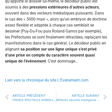
qu’apporte le dossier lui-même, le décideur public est
soumis à des
pressions extérieures d’autres acteurs
,
souvent dans des vecteurs médiatiques puissants. Dans
le cas des « 5000 maxi », alors qu’un embryon de doctrine
assez flexible et adaptée à chaque cas semblait se
dessiner (Puy-Du-Fou puis Roland Garros par exemple),
les Préfectures se sont finalement rétractées, replaçant les
manifestations dans le cas général. Le décideur public en
alignant
sa position sur une ligne unique s’est privé
d’une prise en compte du caractère souvent quasi
unique de l’évènement
. C’est dommage…
Lien vers la chronique du site L’Evenement.com
ARTICLE PRÉCÉDENT
ARTICLE SUIVANT
FRANCE SPECTACLE AERIEN sollicite CISPE pour la rédaction de son guide sanitaire
Réfléchir sécurité intelligente : l’exemple d’une analyse technique et financière