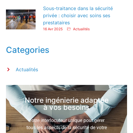
Sous-traitance dans la sécurité
privée : choisir avec soins ses
prestataires
16 Avr 2025
Actualités
Categories
Actualités
Notre ingénierie adaptée
à vos besoins
Votre interlocuteur unique pour gérer
tous les aspects de la sécurité de votre