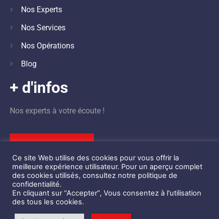
Nos Experts
Nos Services
Nos Opérations
Blog
+ d'infos
Nos experts à votre écoute !
Nous contacter
Ce site Web utilise des cookies pour vous offrir la
meilleure expérience utilisateur. Pour un aperçu complet
des cookies utilisés, consultez notre politique de
confidentialité.
En cliquant sur “Accepter”, Vous consentez à l'utilisation
©
Design by
STBK
des tous les cookies.
Centre d’Ingénierie de la Sécurité Privée des Événements © 2021 –