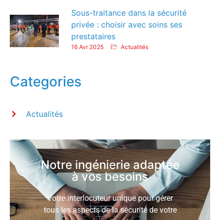
Sous-traitance dans la sécurité
privée : choisir avec soins ses
prestataires
16 Avr 2025
Actualités
Categories
Actualités
Notre ingénierie adaptée
à vos besoins
Votre interlocuteur unique pour gérer
tous les aspects de la sécurité de votre