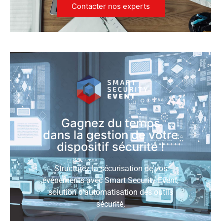
Contacter nos experts
Gagnez du temps
dans la gestion de votre
dispositif sécurité !
Structurez la sécurisation de vos
événements avec Smart Security Event,
solution d’automatisation des outils
sécurité.