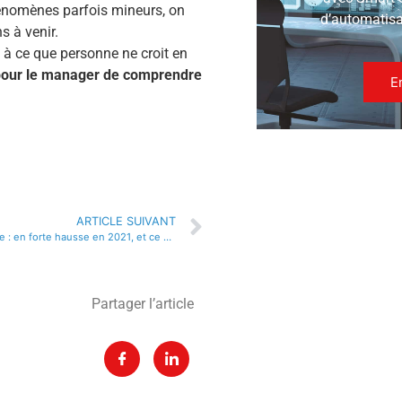
hénomènes parfois mineurs, on
d’automatisat
ns à venir.
à ce que personne ne croit en
r pour le manager de comprendre
E
ARTICLE SUIVANT
Violences en France : en forte hausse en 2021, et ce n’est pas sans conséquence pour les évènements
Partager l’article