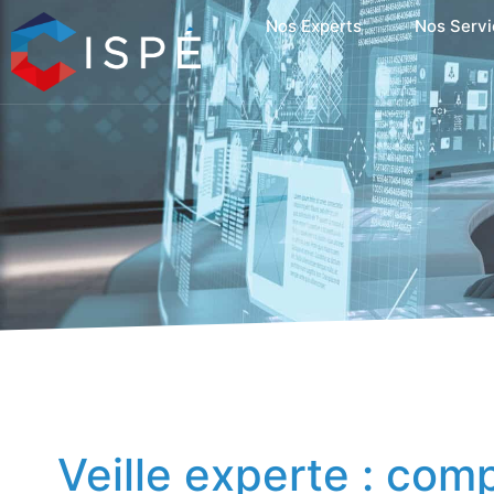
Nos Experts
Nos Servi
Veille experte : com