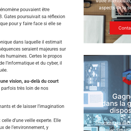
Votre interlocute
aspects de la s
hénomène pouvaient être
 B. Gates poursuivait sa réflexion
ue pour y faire face si elle se
Conta
nique dans laquelle il estimait
séquences seraient majeures sur
tés humaines. Certes le propos
 l’informatique et du cyber, il
uée.
ne vision, au-delà du court
 parfois très loin de nos
Gagn
dans la 
nts et de laisser l’imagination
disposi
elle d’une veille experte. Elle
Structurez la séc
aux de l’environnement, y
avec Smart S