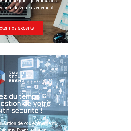
ur unique pour gérer tous les
écurité de votre événement
cter nos experts
ez du temps
gestion de votre
tif sécurité !
urisation de vos événements
ecurity Event, solution