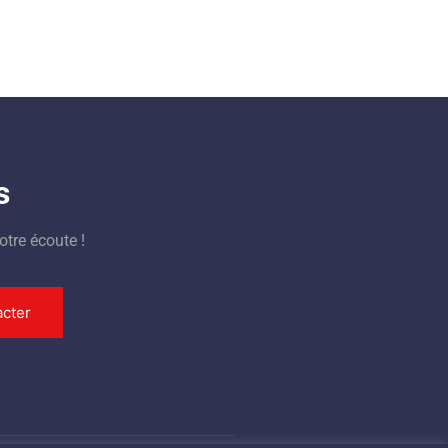
s
otre écoute !
cter