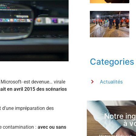
Categories
Actualités
e Microsoft- est devenue… virale
it en avril 2015 des scénarios
tat d’une impréparation des
Notre in
à v
de contamination :
avec ou sans