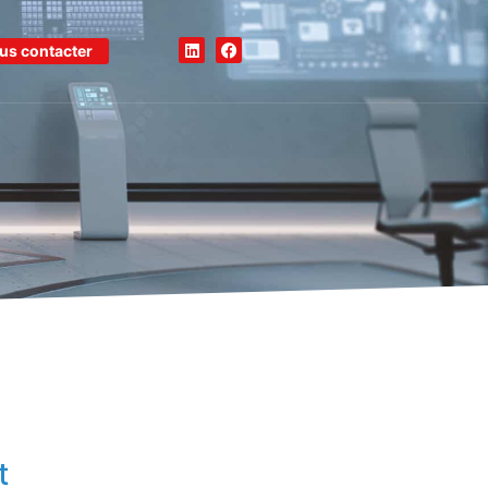
us contacter
t