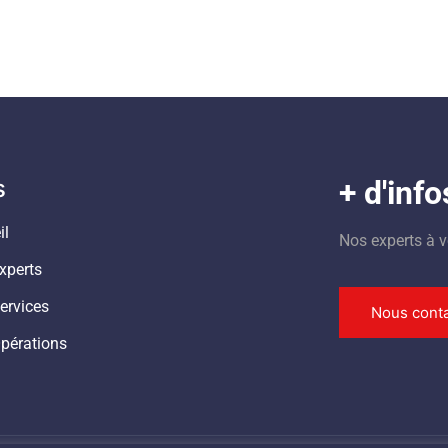
s
+ d'info
il
Nos experts à v
xperts
ervices
Nous conta
pérations