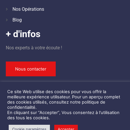
Nos Opérations
Blog
+ d'infos
Nos experts à votre écoute !
Nous contacter
Ce site Web utilise des cookies pour vous offrir la
meilleure expérience utilisateur. Pour un aperçu complet
©
Design by
STBK
des cookies utilisés, consultez notre politique de
confidentialité.
Centre d’Ingénierie de la Sécurité Privée des Événements © 2021 –
En cliquant sur “Accepter”, Vous consentez à l'utilisation
Mentions Légales
des tous les cookies.
Cookie paramètres
Accepter