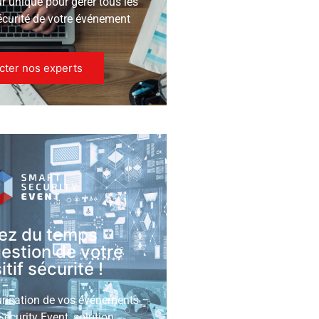
ur unique pour gérer tous les
écurité de votre événement
cter nos experts
ez du temps
gestion de votre
tif sécurité !
urisation de vos événements
ecurity Event, solution