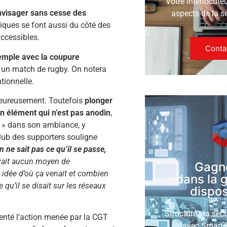
Votre interlocute
envisager sans cesse des
aspects de la s
atiques se font aussi du côté des
ccessibles.
Conta
emple avec la coupure
un match de rugby. On notera
ntionnelle.
 heureusement. Toutefois
plonger
un élément qui n’est pas anodin
,
 » dans son ambiance, y
club des supporters souligne
ne sait pas ce qu’il se passe,
 avait aucun moyen de
Gagn
 idée d’où ça venait et combien
dans la 
 qu’il se disait sur les réseaux
disposi
Structurez la séc
enté l’action menée par la CGT
avec Smart S