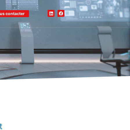
us contacter
t