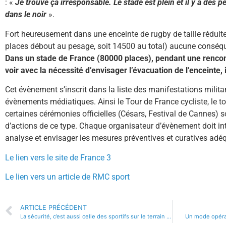
: «
Je trouve ça irresponsable. Le stade est plein et il y a des 
dans le noir
».
Fort heureusement dans une enceinte de rugby de taille réduit
places débout au pesage, soit 14500 au total) aucune conséque
Dans un stade de France (80000 places), pendant une rencontr
voir avec la nécessité d’envisager l’évacuation de l’enceinte,
Cet évènement s’inscrit dans la liste des manifestations milit
évènements médiatiques. Ainsi le Tour de France cycliste, le 
certaines cérémonies officielles (Césars, Festival de Cannes) s
d’actions de ce type. Chaque organisateur d’évènement doit in
analyse et envisager les mesures préventives et curatives adé
Le lien vers le site de France 3
Le lien vers un article de RMC sport
ARTICLE PRÉCÉDENT
La sécurité, c’est aussi celle des sportifs sur le terrain et des artistes sur scène !
Un mode opérat