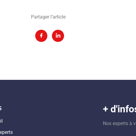
Partager l’article
s
+ d'info
il
Nos experts à v
xperts