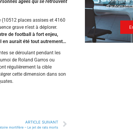
personnes âgées qui se retrouvent
d’automatisat
e (10512 places assises et 4160
E
nce grave n’est à déplorer.
e de football à fort enjeu,
 il en aurait été tout autrement…
antes se déroulant pendant les
tournoi de Roland Garros ou
ont régulièrement la cible
tégrer cette dimension dans son
quates.
ARTICLE SUIVANT
oire mortifère – Le jet de rats morts