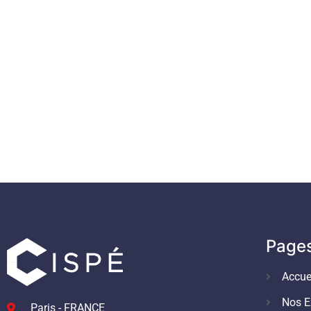
Page
Accue
Nos E
Paris - FRANCE