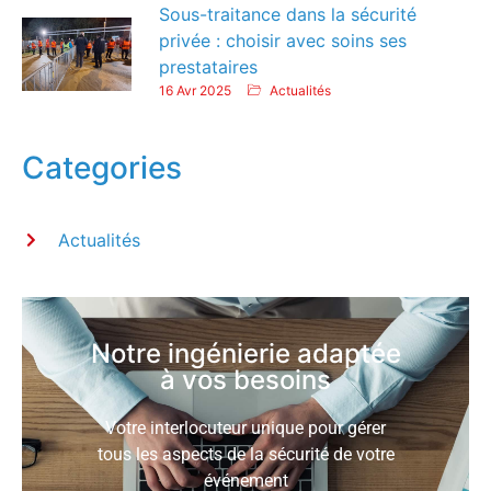
Sous-traitance dans la sécurité
privée : choisir avec soins ses
prestataires
16 Avr 2025
Actualités
Categories
Actualités
Notre ingénierie adaptée
à vos besoins
Votre interlocuteur unique pour gérer
tous les aspects de la sécurité de votre
événement