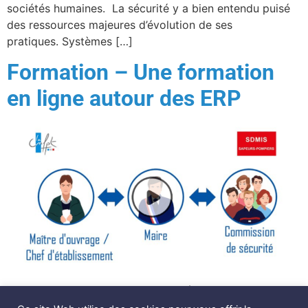
sociétés humaines. La sécurité y a bien entendu puisé
des ressources majeures d’évolution de ses
pratiques. Systèmes […]
Formation – Une formation
en ligne autour des ERP
Nos Experts Nos Services Nos Opérations Nous
recrutons Blog X Nous contacter Linkedin Facebook