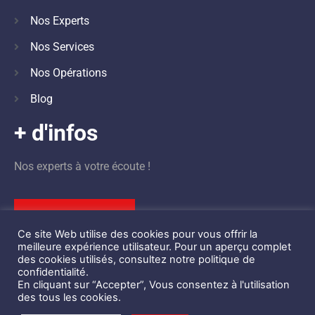
Nos Experts
Nos Services
Nos Opérations
Blog
+ d'infos
Nos experts à votre écoute !
Nous contacter
Ce site Web utilise des cookies pour vous offrir la
meilleure expérience utilisateur. Pour un aperçu complet
des cookies utilisés, consultez notre politique de
confidentialité.
En cliquant sur “Accepter”, Vous consentez à l'utilisation
©
Design by
STBK
des tous les cookies.
Centre d’Ingénierie de la Sécurité Privée des Événements © 2021 –