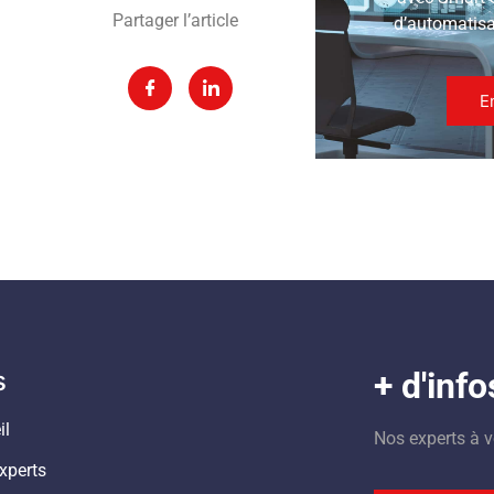
Partager l’article
d’automatisat
E
s
+ d'info
il
Nos experts à v
xperts