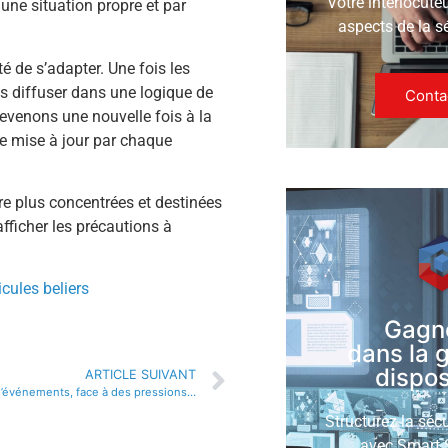
Votre interlocute
 une situation propre et par
aspects de la s
té de s’adapter. Une fois les
les diffuser dans une logique de
Conta
evenons une nouvelle fois à la
re mise à jour par chaque
re plus concentrées et destinées
fficher les précautions à
cules beliers
Gagn
dans la 
disposi
ARTICLE SUIVANT
Les organisateurs d’événements, face à des pressions multiples
Structurez la séc
avec Smart S