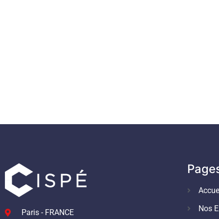
Page
Accue
Nos E
Paris - FRANCE