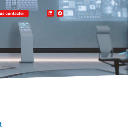
us contacter
t