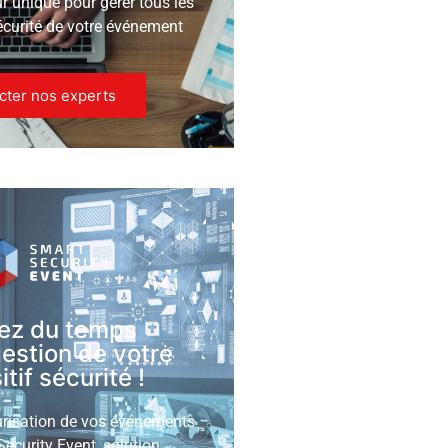
ur unique pour gérer tous les
écurité de votre événement
cter nos experts
ez du temps
gestion de votre
tif sécurité !
urisation de vos événements
ecurity Event, solution