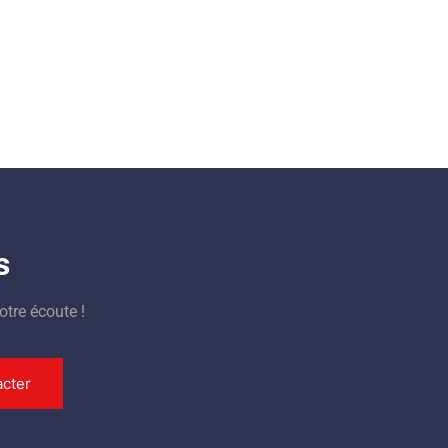
s
otre écoute !
cter