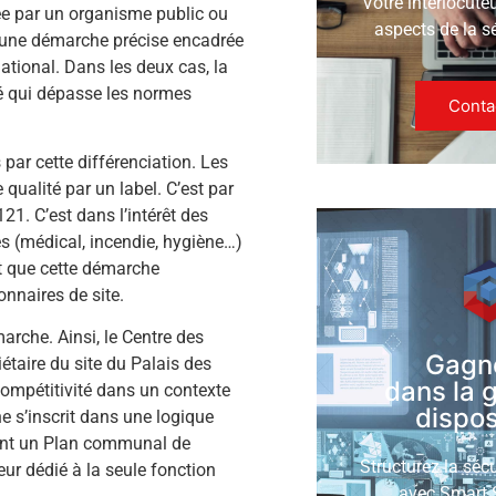
Votre interlocute
uée par un organisme public ou
aspects de la s
t à une démarche précise encadrée
ational. Dans les deux cas, la
té qui dépasse les normes
Conta
 par cette différenciation. Les
 qualité par un label. C’est par
21. C’est dans l’intérêt des
es (médical, incendie, hygiène…)
nt que cette démarche
onnaires de site.
arche. Ainsi, le Centre des
Gagn
étaire du site du Palais des
dans la 
compétitivité dans un contexte
disposi
e s’inscrit dans une logique
ent un Plan communal de
Structurez la séc
eur dédié à la seule fonction
avec Smart S