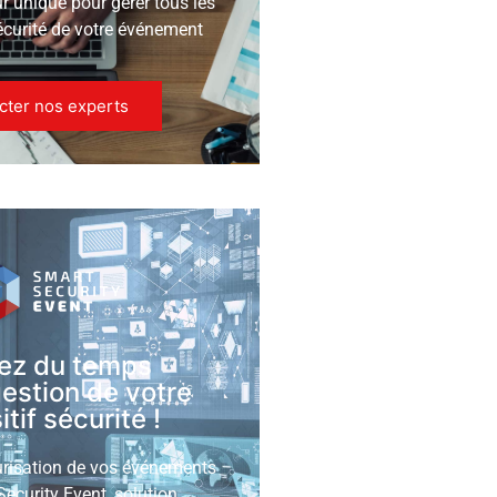
ur unique pour gérer tous les
écurité de votre événement
cter nos experts
ez du temps
gestion de votre
tif sécurité !
urisation de vos événements
ecurity Event, solution