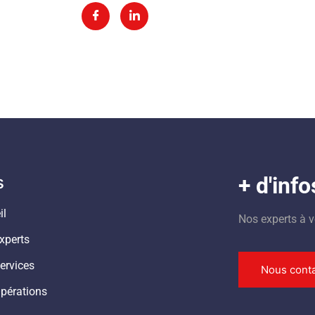
s
+ d'info
il
Nos experts à v
xperts
ervices
Nous conta
pérations