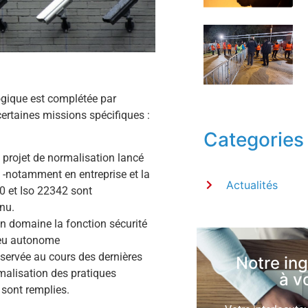
logique est complétée par
certaines missions spécifiques :
Categories
n projet de normalisation lancé
é -notamment en entreprise et la
Actualités
40 et Iso 22342 sont
nu.
n domaine la fonction sécurité
peu autonome
bservée au cours des dernières
Notre in
malisation des pratiques
à v
 sont remplies.