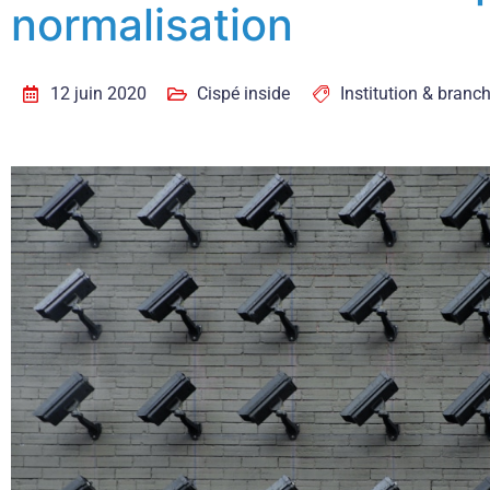
normalisation
12 juin 2020
Cispé inside
Institution & branc