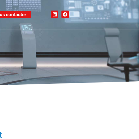
us contacter
t