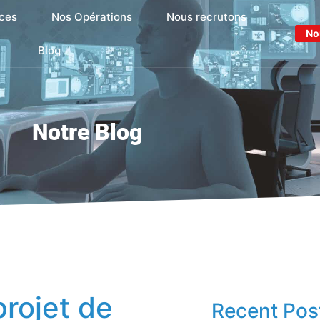
ces
Nos Opérations
Nous recrutons
No
Blog
Notre Blog
projet de
Recent Pos