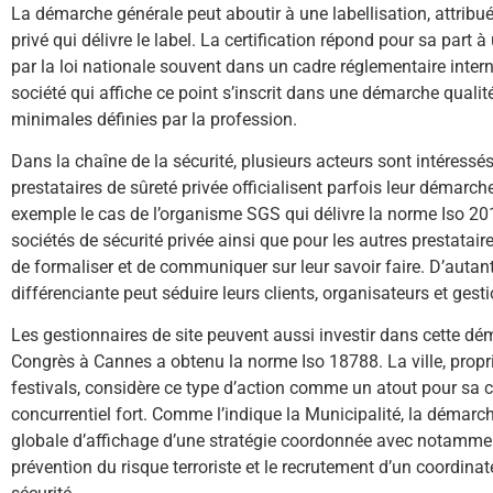
La démarche générale peut aboutir à une labellisation, attrib
privé qui délivre le label. La certification répond pour sa par
par la loi nationale souvent dans un cadre réglementaire intern
société qui affiche ce point s’inscrit dans une démarche quali
minimales définies par la profession.
Dans la chaîne de la sécurité, plusieurs acteurs sont intéressés
prestataires de sûreté privée officialisent parfois leur démarche
exemple le cas de l’organisme SGS qui délivre la norme Iso 201
sociétés de sécurité privée ainsi que pour les autres prestatair
de formaliser et de communiquer sur leur savoir faire. D’auta
différenciante peut séduire leurs clients, organisateurs et gesti
Les gestionnaires de site peuvent aussi investir dans cette dém
Congrès à Cannes a obtenu la norme Iso 18788. La ville, propri
festivals, considère ce type d’action comme un atout pour sa 
concurrentiel fort. Comme l’indique la Municipalité, la démarch
globale d’affichage d’une stratégie coordonnée avec notamm
prévention du risque terroriste et le recrutement d’un coordinat