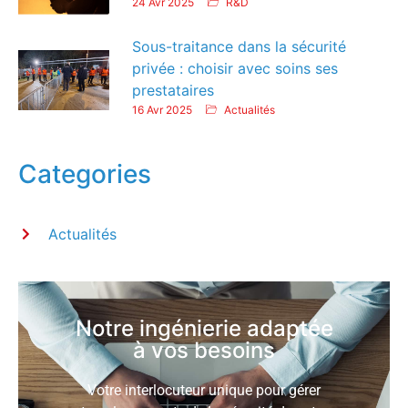
24 Avr 2025
R&D
Sous-traitance dans la sécurité
privée : choisir avec soins ses
prestataires
16 Avr 2025
Actualités
Categories
Actualités
Notre ingénierie adaptée
à vos besoins
Votre interlocuteur unique pour gérer