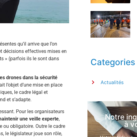
entes qu’il arrive que l’on
t décisions effectives mises en
ts » (parfois ils le sont dans
Categories
 des drones dans la sécurité
Actualités
fait l’objet d’une mise en place
ques, le cadre légal et
nd et s’adapte.
cessant. Pour les organisateurs
Notre in
aintenir une veille experte
,
à v
le ou obligatoire. Outre le cadre
 le législateur joue son rôle,