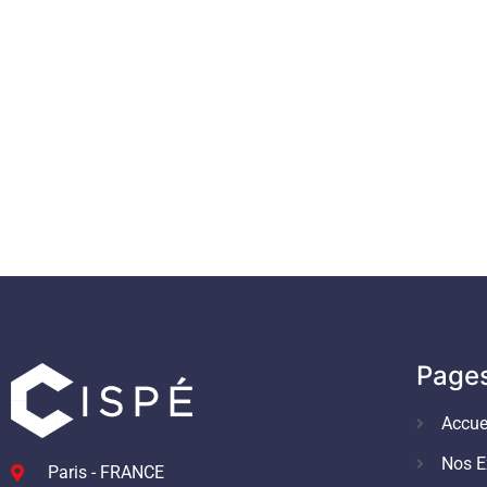
Page
Accue
Nos E
Paris - FRANCE