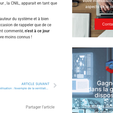
Votre interlocute
ur , la CNIL, apparait en tant que
aspects de la s
auteur du système et à bien
Conta
occasion de rappeler que de ce
nt commenté,
n’est à ce jour
core moins connus !
Gagn
ARTICLE SUIVANT
dans la 
L’outil clé de la modélisation : l’exemple de la ventilation de la Philharmonie
disposi
Structurez la séc
Partager l’article
avec Smart S