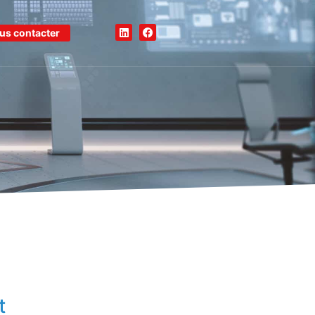
us contacter
t