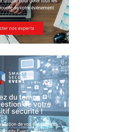
ur unique pour gérer tous les
écurité de votre événement
cter nos experts
ez du temps
gestion de votre
tif sécurité !
urisation de vos événements
ecurity Event, solution