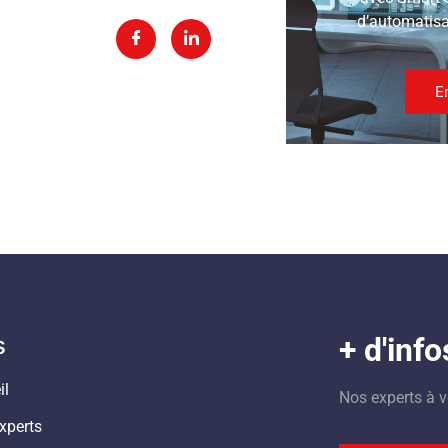
d’automatisat
E
s
+ d'info
il
Nos experts à v
xperts