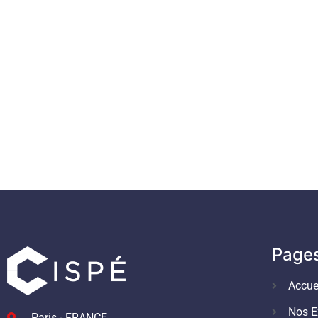
Page
Accue
Nos E
Paris - FRANCE