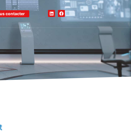
us contacter
t