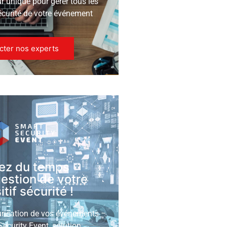
ur unique pour gérer tous les
écurité de votre événement
cter nos experts
ez du temps
gestion de votre
tif sécurité !
urisation de vos événements
ecurity Event, solution