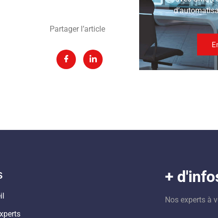
d’automatisat
Partager l’article
E
s
+ d'info
il
Nos experts à v
xperts