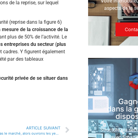
Votre interlocute
ons de la reprise, sur lequel
aspects de la s
ité (reprise dans la figure 6)
à mesure de la croissance de la
Conta
ant plus de 50% de l’activité. Le
 entreprises du secteur
(
plus
t cadres. Y figurent également
té par des tableaux
urité privée de se situer dans
Gagn
dans la 
disposi
ARTICLE SUIVANT
Structurez la séc
Nous ne sommes pas le marché, alors ouvrons les yeux !
avec Smart S