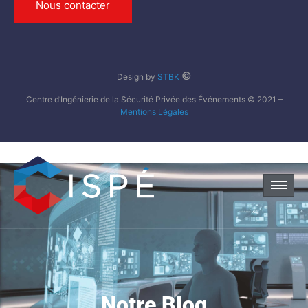
Nous contacter
©
Design by
STBK
Centre d’Ingénierie de la Sécurité Privée des Événements © 2021 –
Mentions Légales
Notre Blog