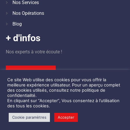
Nos Services
Nos Opérations
Blog
+ d'infos
Nos experts à votre écoute !
Nous contacter
Ce site Web utilise des cookies pour vous offrir la
meilleure expérience utilisateur. Pour un aperçu complet
des cookies utilisés, consultez notre politique de
confidentialité.
En cliquant sur “Accepter”, Vous consentez à l'utilisation
©
Design by
STBK
des tous les cookies.
Centre d’Ingénierie de la Sécurité Privée des Événements © 2021 –
Cookie paramètres
Accepter
Mentions Légales