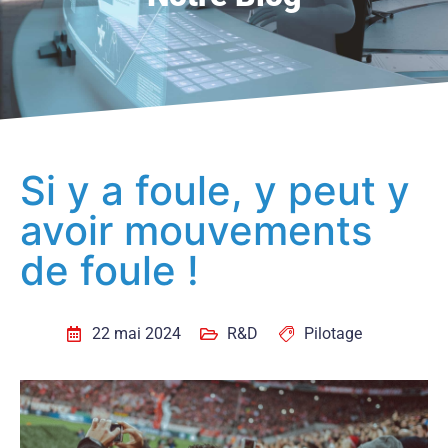
Si y a foule, y peut y
avoir mouvements
de foule !
22 mai 2024
R&D
Pilotage