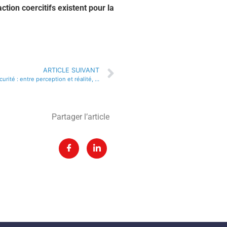
tion coercitifs existent pour la
ARTICLE SUIVANT
Le sentiment de sécurité : entre perception et réalité, ce qui compte aussi c’est ce qui est visible
Partager l’article