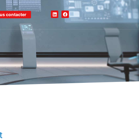
us contacter
t