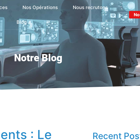
ces
Nos Opérations
Nous recrutons
No
Blog
Notre Blog
dents : Le
Recent Pos