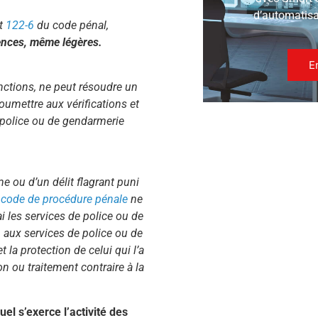
d’automatisat
t
122-6
du code pénal,
lences, même légères.
E
onctions, ne peut résoudre un
oumettre aux vérifications et
e police ou de gendarmerie
me ou d’un délit flagrant puni
u code de procédure pénale
ne
i les services de police ou de
 aux services de police ou de
 la protection de celui qui l’a
on ou traitement contraire à la
uel s’exerce l’activité des