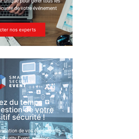
ur unique pour gérer tous les
écurité de votre événement
cter nos experts
ez du temps
gestion de votre
tif sécurité !
urisation de vos événements
ecurity Event, solution