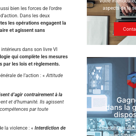
Votre interlocute
aspects de la s
ssi bien les forces de l’ordre
 d’action. Dans les deux
tes les opérations engagent la
Conta
aire et agissent sans
 intérieurs dans son livre VI
logie qui complète les mesures
s par les lois et règlements.
générale de l’action : «
Attitude
isent d’agir contrairement à la
Gagn
ent et d’humanité. Ils agissent
dans la 
s compétences par toute
disposi
e la violence : «
Interdiction de
Structurez la séc
avec Smart S