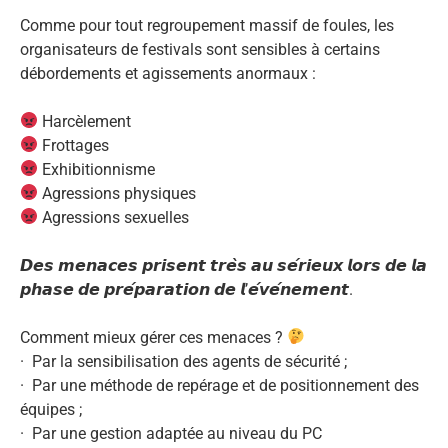
Comme pour tout regroupement massif de foules, les
organisateurs de festivals sont sensibles à certains
débordements et agissements anormaux :
Harcèlement
Frottages
Exhibitionnisme
Agressions physiques
Agressions sexuelles
𝘿𝙚𝙨 𝙢𝙚𝙣𝙖𝙘𝙚𝙨 𝙥𝙧𝙞𝙨𝙚𝙣𝙩 𝙩𝙧𝙚̀𝙨 𝙖𝙪 𝙨𝙚́𝙧𝙞𝙚𝙪𝙭 𝙡𝙤𝙧𝙨 𝙙𝙚 𝙡𝙖
𝙥𝙝𝙖𝙨𝙚 𝙙𝙚 𝙥𝙧𝙚́𝙥𝙖𝙧𝙖𝙩𝙞𝙤𝙣 𝙙𝙚 𝙡’𝙚́𝙫𝙚́𝙣𝙚𝙢𝙚𝙣𝙩.
Comment mieux gérer ces menaces ?
· Par la sensibilisation des agents de sécurité ;
· Par une méthode de repérage et de positionnement des
équipes ;
· Par une gestion adaptée au niveau du PC