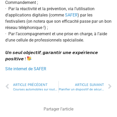
Commandement ;
· Par la réactivité et la prévention, via l’utilisation
d’applications digitales (comme
SAFER
) par les
festivaliers (on notera que son efficacité passe par un bon
réseau téléphonique !) ;
· Par l’accompagnement et une prise en charge, à l’aide
d’une cellule de professionnels spécialisée.
𝙐𝙣 𝙨𝙚𝙪𝙡 𝙤𝙗𝙟𝙚𝙘𝙩𝙞𝙛, 𝙜𝙖𝙧𝙖𝙣𝙩𝙞𝙧 𝙪𝙣𝙚 𝙚𝙭𝙥𝙚́𝙧𝙞𝙚𝙣𝙘𝙚
𝙥𝙤𝙨𝙞𝙩𝙞𝙫𝙚 !
Site internet de SAFER
ARTICLE PRÉCÉDENT
ARTICLE SUIVANT
Courses automobiles sur route : un risque accru pour l’organisateur
Planifier un dispositif de sécurité, c’est intégrer tous les paramètres.
Partager l’article